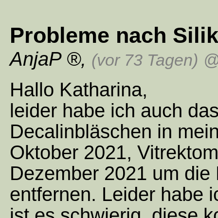
Probleme nach Sili
AnjaP
,
(vor 73 Tagen)
@
Hallo Katharina,
leider habe ich auch da
Decalinbläschen in mei
Oktober 2021, Vitrektomi
Dezember 2021 um die 
entfernen. Leider habe i
ist es schwierig, diese 