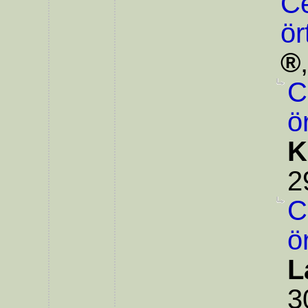
Ce
ör
C
ö
K
2
C
ö
L
3