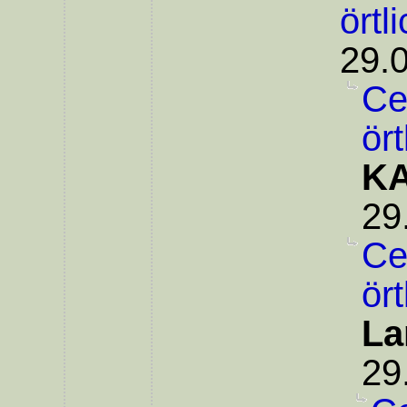
örtl
29.
Ce
ör
KA
29
Ce
ör
La
29