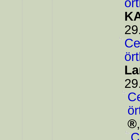
ör
KA
29
Ce
ör
La
29
Ce
ör
C