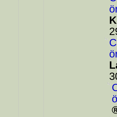
ö
K
2
C
ö
L
3
C
ö