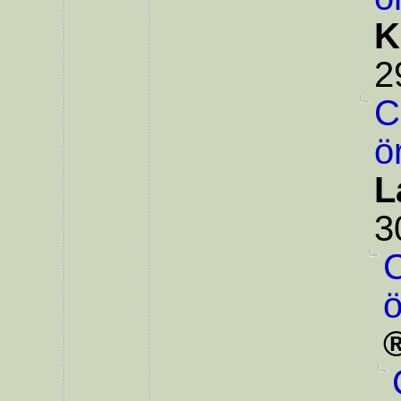
K
2
C
ö
L
3
C
ö