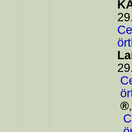
KA
29
Ce
ör
La
29
Ce
ör
C
ö