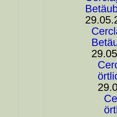
Betäu
29.05.
Cercl
Betä
29.05
Cer
örtl
29.
Ce
ör