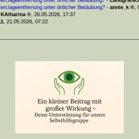
erclageentfernung unter örtlicher Betäubung?
-
Landgrafsc
erclageentfernung unter örtlicher Betäubung?
-
annie_k
,
-
KAtharina
,
26.05.2026, 17:37
11
,
21.05.2026, 07:22