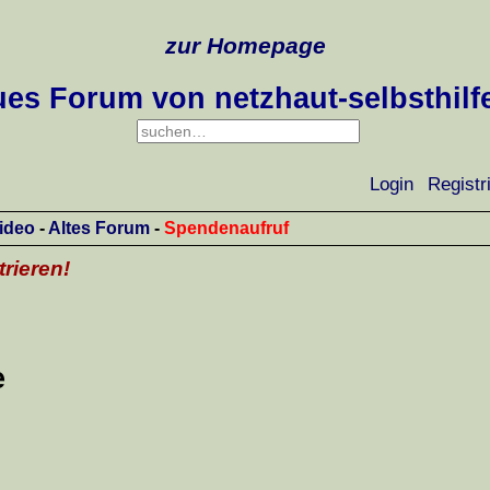
zur Homepage
es Forum von netzhaut-selbsthilf
Login
Registr
ideo
-
Altes Forum
-
Spendenaufruf
trieren!
e